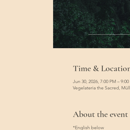
Time & Locatio
Jun 30, 2026, 7:00 PM – 9:0
Vegelateria the Sacred, Müll
About the event
*English below